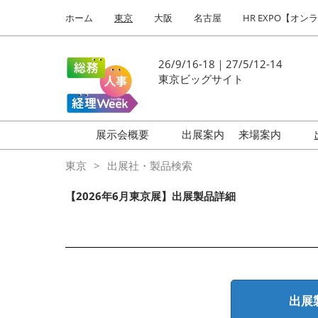
Press
ス
ホーム
東京
大阪
名古屋
HR EXPO【オン
Escape
キ
to
ッ
close
プ
26/9/16-18｜27/5/12-14
the
し
東京ビッグサイト
menu.
て
進
む
展示会概要
出展案内
来場案内
働き方改革 EXPO
はじめての
東京
出展社・製品検索
HR EXPO
【2026年6月東京展】出展製品詳細
福利厚生 EXPO
健康経営 EXPO
会計・財務 EXPO
総務サービス EXPO
出展
オフィス防災 EXPO