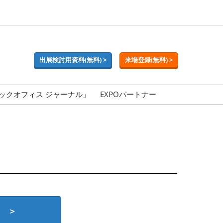
出展検討用資料(無料) >
来場登録(無料) >
ックオフィス ジャーナル」
EXPOパートナー
 ＞