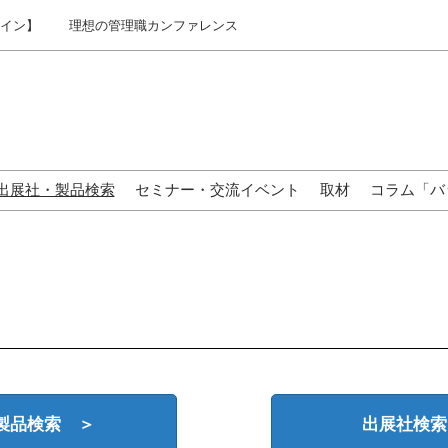
ライン】
理想の管理職カンファレンス
出展社・製品検索
セミナー・交流イベント
取材
コラム「バ
来場の方へ
製品検索 ＞
出展社検索