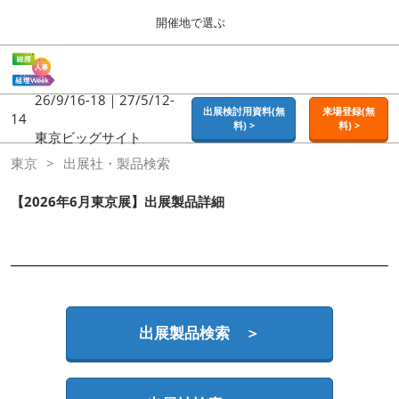
Press
ス
開催地で選ぶ
Escape
キ
to
ッ
close
ホーム
グ
プ
the
ロ
2026年09月16日
し
ー
26/9/16-18｜27/5/12-
menu.
東京ビッグサイト | Tokyo Big Sight
出展検討用資料(無
来場登録(無
バ
14
て
料) >
料) >
ル
東京ビッグサイト
進
ナ
東京
東京
出展社・製品検索
ビ
む
2026年09月16日
ゲ
東京ビッグサイト | Tokyo Big Sight
ー
【2026年6月東京展】出展製品詳細
シ
ョ
大阪
ン
2026年11月18日
を
インテックス大阪 / INTEX OSAKA
折
り
た
名古屋
た
出展製品検索 ＞
2027年07月21日
む
ポートメッセなごや / Port Messe Nagoya