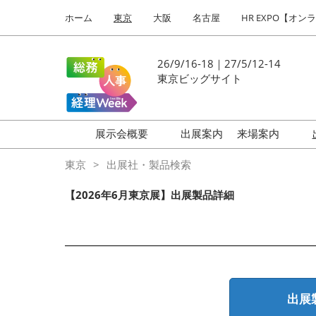
Press
ス
ホーム
東京
大阪
名古屋
HR EXPO【オン
Escape
キ
to
ッ
close
プ
26/9/16-18｜27/5/12-14
the
し
東京ビッグサイト
menu.
て
進
む
展示会概要
出展案内
来場案内
働き方改革 EXPO
はじめての
東京
出展社・製品検索
HR EXPO
【2026年6月東京展】出展製品詳細
福利厚生 EXPO
健康経営 EXPO
会計・財務 EXPO
総務サービス EXPO
出展
オフィス防災 EXPO