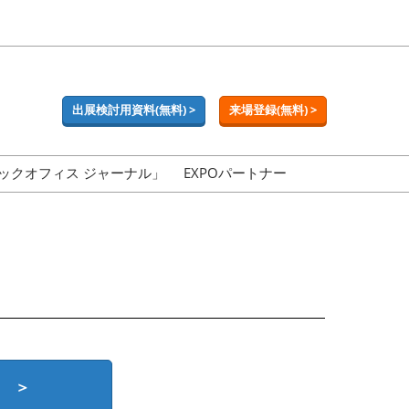
出展検討用資料(無料) >
来場登録(無料) >
ックオフィス ジャーナル」
EXPOパートナー
 ＞