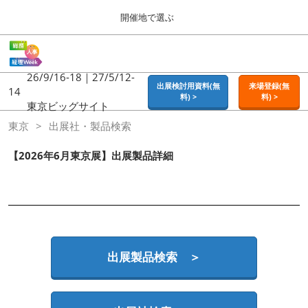
Press
ス
開催地で選ぶ
Escape
キ
to
ッ
close
ホーム
グ
プ
the
ロ
2026年09月16日
し
ー
26/9/16-18｜27/5/12-
menu.
東京ビッグサイト | Tokyo Big Sight
出展検討用資料(無
来場登録(無
バ
14
て
料) >
料) >
ル
東京ビッグサイト
進
ナ
東京
東京
出展社・製品検索
ビ
む
2026年09月16日
ゲ
東京ビッグサイト | Tokyo Big Sight
ー
【2026年6月東京展】出展製品詳細
シ
ョ
大阪
ン
2026年11月18日
を
インテックス大阪 / INTEX OSAKA
折
り
た
名古屋
た
出展製品検索 ＞
2027年07月21日
む
ポートメッセなごや / Port Messe Nagoya