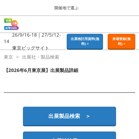
Press
ス
開催地で選ぶ
Escape
キ
to
ッ
close
ホーム
グ
プ
the
ロ
2026年09月16日
し
ー
26/9/16-18｜27/5/12-
menu.
東京ビッグサイト | Tokyo Big Sight
出展検討用資料(無
来場登録(無
バ
14
て
料) >
料) >
ル
東京ビッグサイト
進
ナ
東京
東京
出展社・製品検索
ビ
む
2026年09月16日
ゲ
東京ビッグサイト | Tokyo Big Sight
ー
【2026年6月東京展】出展製品詳細
シ
ョ
大阪
ン
2026年11月18日
を
インテックス大阪 / INTEX OSAKA
折
り
た
名古屋
た
出展製品検索 ＞
2027年07月21日
む
ポートメッセなごや / Port Messe Nagoya