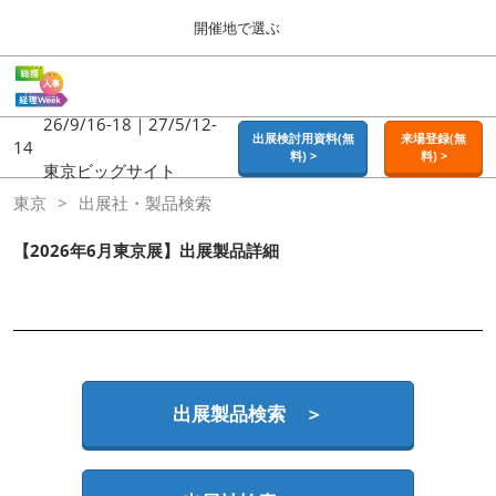
Press
ス
開催地で選ぶ
Escape
キ
to
ッ
close
ホーム
グ
プ
the
ロ
2026年09月16日
し
ー
26/9/16-18｜27/5/12-
menu.
東京ビッグサイト | Tokyo Big Sight
出展検討用資料(無
来場登録(無
バ
14
て
料) >
料) >
ル
東京ビッグサイト
進
ナ
東京
東京
出展社・製品検索
ビ
む
2026年09月16日
ゲ
東京ビッグサイト | Tokyo Big Sight
ー
【2026年6月東京展】出展製品詳細
シ
ョ
大阪
ン
2026年11月18日
を
インテックス大阪 / INTEX OSAKA
折
り
た
名古屋
た
出展製品検索 ＞
2027年07月21日
む
ポートメッセなごや / Port Messe Nagoya