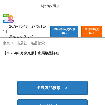
Press
ス
開催地で選ぶ
Escape
キ
to
ッ
close
ホーム
グ
プ
the
ロ
2026年09月16日
し
ー
26/9/16-18｜27/5/12-
menu.
東京ビッグサイト | Tokyo Big Sight
出展検討用資料(無
来場登録(無
バ
14
て
料) >
料) >
ル
東京ビッグサイト
進
ナ
東京
東京
出展社・製品検索
ビ
む
2026年09月16日
ゲ
東京ビッグサイト | Tokyo Big Sight
ー
【2026年6月東京展】出展製品詳細
シ
ョ
大阪
ン
2026年11月18日
を
インテックス大阪 / INTEX OSAKA
折
り
た
名古屋
た
出展製品検索 ＞
2027年07月21日
む
ポートメッセなごや / Port Messe Nagoya