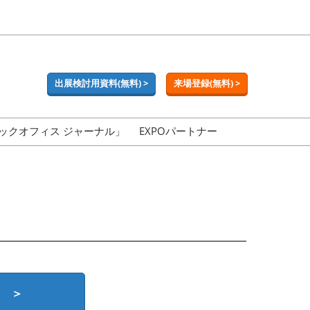
出展検討用資料(無料) >
来場登録(無料) >
ックオフィス ジャーナル」
EXPOパートナー
 ＞