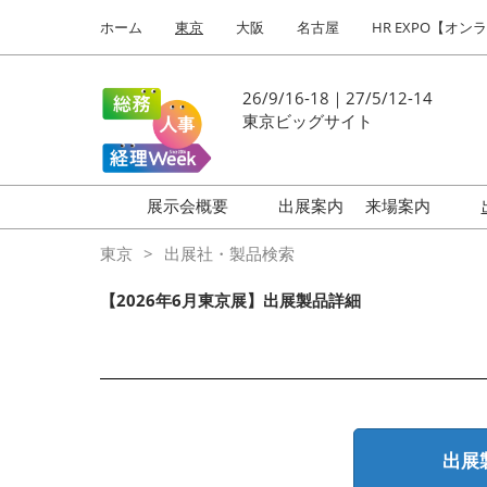
Press
ス
ホーム
東京
大阪
名古屋
HR EXPO【オン
Escape
キ
to
ッ
close
プ
26/9/16-18｜27/5/12-14
the
し
東京ビッグサイト
menu.
て
進
む
展示会概要
出展案内
来場案内
働き方改革 EXPO
はじめての
東京
出展社・製品検索
HR EXPO
【2026年6月東京展】出展製品詳細
福利厚生 EXPO
健康経営 EXPO
会計・財務 EXPO
総務サービス EXPO
出展
オフィス防災 EXPO