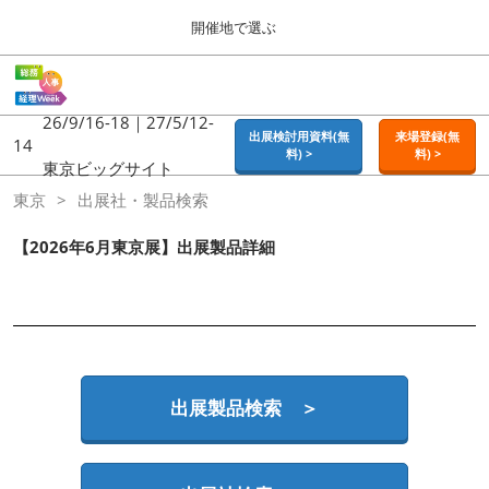
Press
ス
開催地で選ぶ
Escape
キ
to
ッ
close
ホーム
グ
プ
the
ロ
2026年09月16日
し
ー
26/9/16-18｜27/5/12-
menu.
東京ビッグサイト | Tokyo Big Sight
出展検討用資料(無
来場登録(無
バ
14
て
料) >
料) >
ル
東京ビッグサイト
進
ナ
東京
東京
出展社・製品検索
ビ
む
2026年09月16日
ゲ
東京ビッグサイト | Tokyo Big Sight
ー
【2026年6月東京展】出展製品詳細
シ
ョ
大阪
ン
2026年11月18日
を
インテックス大阪 / INTEX OSAKA
折
り
た
名古屋
た
出展製品検索 ＞
2027年07月21日
む
ポートメッセなごや / Port Messe Nagoya