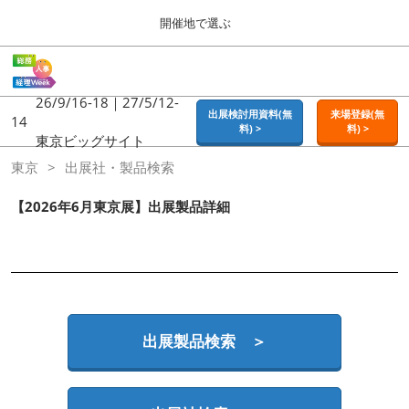
Press
ス
開催地で選ぶ
Escape
キ
to
ッ
close
ホーム
グ
プ
the
ロ
2026年09月16日
し
ー
26/9/16-18｜27/5/12-
menu.
東京ビッグサイト | Tokyo Big Sight
出展検討用資料(無
来場登録(無
バ
14
て
料) >
料) >
ル
東京ビッグサイト
進
ナ
東京
東京
出展社・製品検索
ビ
む
2026年09月16日
ゲ
東京ビッグサイト | Tokyo Big Sight
ー
【2026年6月東京展】出展製品詳細
シ
ョ
大阪
ン
2026年11月18日
を
インテックス大阪 / INTEX OSAKA
折
り
た
名古屋
た
出展製品検索 ＞
2027年07月21日
む
ポートメッセなごや / Port Messe Nagoya