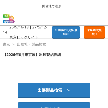
Press
ス
開催地で選ぶ
Escape
キ
to
ッ
close
ホーム
グ
プ
the
ロ
2026年09月16日
し
ー
26/9/16-18｜27/5/12-
menu.
東京ビッグサイト | Tokyo Big Sight
出展検討用資料(無
来場登録(無
バ
14
て
料) >
料) >
ル
東京ビッグサイト
進
ナ
東京
東京
出展社・製品検索
ビ
む
2026年09月16日
ゲ
東京ビッグサイト | Tokyo Big Sight
ー
【2026年6月東京展】出展製品詳細
シ
ョ
大阪
ン
2026年11月18日
を
インテックス大阪 / INTEX OSAKA
折
り
た
名古屋
た
出展製品検索 ＞
2027年07月21日
む
ポートメッセなごや / Port Messe Nagoya