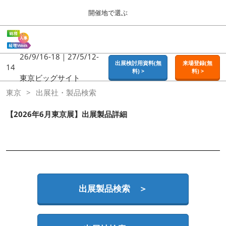
Press
ス
開催地で選ぶ
Escape
キ
to
ッ
close
ホーム
グ
プ
the
ロ
2026年09月16日
し
ー
26/9/16-18｜27/5/12-
menu.
東京ビッグサイト | Tokyo Big Sight
出展検討用資料(無
来場登録(無
バ
14
て
料) >
料) >
ル
東京ビッグサイト
進
ナ
東京
東京
出展社・製品検索
ビ
む
2026年09月16日
ゲ
東京ビッグサイト | Tokyo Big Sight
ー
【2026年6月東京展】出展製品詳細
シ
ョ
大阪
ン
2026年11月18日
を
インテックス大阪 / INTEX OSAKA
折
り
た
名古屋
た
出展製品検索 ＞
2027年07月21日
む
ポートメッセなごや / Port Messe Nagoya