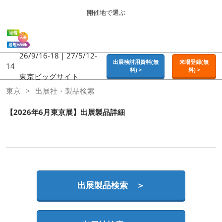
Press
ス
開催地で選ぶ
Escape
キ
to
ッ
close
ホーム
グ
プ
the
ロ
2026年09月16日
し
ー
26/9/16-18｜27/5/12-
menu.
東京ビッグサイト | Tokyo Big Sight
出展検討用資料(無
来場登録(無
バ
14
て
料) >
料) >
ル
東京ビッグサイト
進
ナ
東京
東京
出展社・製品検索
ビ
む
2026年09月16日
ゲ
東京ビッグサイト | Tokyo Big Sight
ー
【2026年6月東京展】出展製品詳細
シ
ョ
大阪
ン
2026年11月18日
を
インテックス大阪 / INTEX OSAKA
折
り
た
名古屋
た
出展製品検索 ＞
2027年07月21日
む
ポートメッセなごや / Port Messe Nagoya