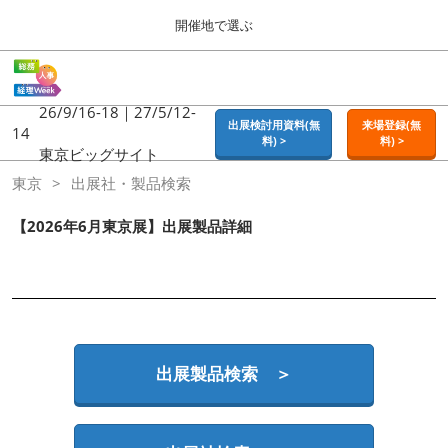
Press
ス
開催地で選ぶ
Escape
キ
to
ッ
close
ホーム
グ
プ
the
ロ
2026年09月16日
し
ー
26/9/16-18｜27/5/12-
menu.
東京ビッグサイト | Tokyo Big Sight
出展検討用資料(無
来場登録(無
バ
14
て
料) >
料) >
ル
東京ビッグサイト
進
ナ
東京
東京
出展社・製品検索
ビ
む
2026年09月16日
ゲ
東京ビッグサイト | Tokyo Big Sight
ー
【2026年6月東京展】出展製品詳細
シ
ョ
大阪
ン
2026年11月18日
を
インテックス大阪 / INTEX OSAKA
折
り
た
名古屋
た
出展製品検索 ＞
2027年07月21日
む
ポートメッセなごや / Port Messe Nagoya