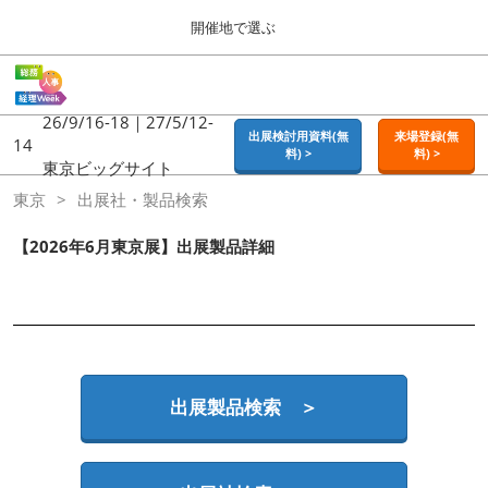
Press
ス
開催地で選ぶ
Escape
キ
to
ッ
close
ホーム
グ
プ
the
ロ
2026年09月16日
し
ー
26/9/16-18｜27/5/12-
menu.
東京ビッグサイト | Tokyo Big Sight
出展検討用資料(無
来場登録(無
バ
14
て
料) >
料) >
ル
東京ビッグサイト
進
ナ
東京
東京
出展社・製品検索
ビ
む
2026年09月16日
ゲ
東京ビッグサイト | Tokyo Big Sight
ー
【2026年6月東京展】出展製品詳細
シ
ョ
大阪
ン
2026年11月18日
を
インテックス大阪 / INTEX OSAKA
折
り
た
名古屋
た
出展製品検索 ＞
2027年07月21日
む
ポートメッセなごや / Port Messe Nagoya