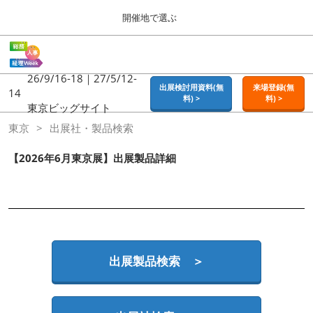
Press
ス
開催地で選ぶ
Escape
キ
to
ッ
close
ホーム
グ
プ
the
ロ
2026年09月16日
し
ー
26/9/16-18｜27/5/12-
menu.
東京ビッグサイト | Tokyo Big Sight
出展検討用資料(無
来場登録(無
バ
14
て
料) >
料) >
ル
東京ビッグサイト
進
ナ
東京
東京
出展社・製品検索
ビ
む
2026年09月16日
ゲ
東京ビッグサイト | Tokyo Big Sight
ー
【2026年6月東京展】出展製品詳細
シ
ョ
大阪
ン
2026年11月18日
を
インテックス大阪 / INTEX OSAKA
折
り
た
名古屋
た
出展製品検索 ＞
2027年07月21日
む
ポートメッセなごや / Port Messe Nagoya