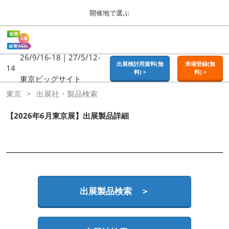
Press
ス
開催地で選ぶ
Escape
キ
to
ッ
close
ホーム
グ
プ
the
ロ
2026年09月16日
し
ー
26/9/16-18｜27/5/12-
menu.
東京ビッグサイト | Tokyo Big Sight
出展検討用資料(無
来場登録(無
バ
14
て
料) >
料) >
ル
東京ビッグサイト
進
ナ
東京
東京
出展社・製品検索
ビ
む
2026年09月16日
ゲ
東京ビッグサイト | Tokyo Big Sight
ー
【2026年6月東京展】出展製品詳細
シ
ョ
大阪
ン
2026年11月18日
を
インテックス大阪 / INTEX OSAKA
折
り
た
名古屋
た
出展製品検索 ＞
2027年07月21日
む
ポートメッセなごや / Port Messe Nagoya