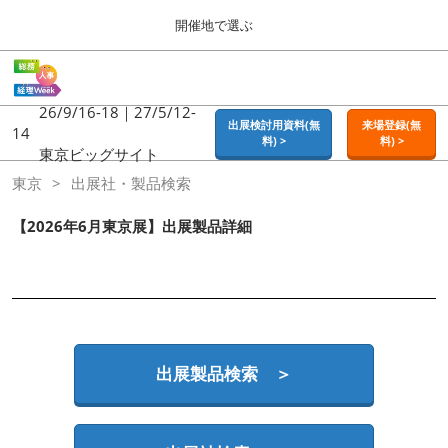
Press
ス
開催地で選ぶ
Escape
キ
to
ッ
close
ホーム
グ
プ
the
ロ
2026年09月16日
し
ー
26/9/16-18｜27/5/12-
menu.
東京ビッグサイト | Tokyo Big Sight
出展検討用資料(無
来場登録(無
バ
14
て
料) >
料) >
ル
東京ビッグサイト
進
ナ
東京
東京
出展社・製品検索
ビ
む
2026年09月16日
ゲ
東京ビッグサイト | Tokyo Big Sight
ー
【2026年6月東京展】出展製品詳細
シ
ョ
大阪
ン
2026年11月18日
を
インテックス大阪 / INTEX OSAKA
折
り
た
名古屋
た
出展製品検索 ＞
2027年07月21日
む
ポートメッセなごや / Port Messe Nagoya