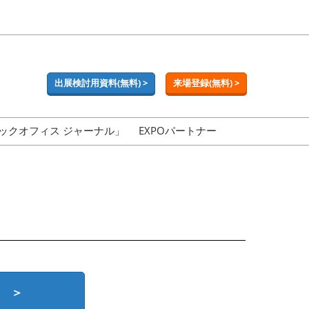
出展検討用資料(無料) >
来場登録(無料) >
ックオフィス ジャーナル」
EXPOパートナー
 ＞