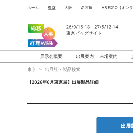
Press
ス
ホーム
東京
大阪
名古屋
HR EXPO【オン
Escape
キ
to
ッ
close
プ
26/9/16-18｜27/5/12-14
the
し
東京ビッグサイト
menu.
て
進
む
展示会概要
出展案内
来場案内
働き方改革 EXPO
はじめての
東京
出展社・製品検索
HR EXPO
【2026年6月東京展】出展製品詳細
福利厚生 EXPO
健康経営 EXPO
会計・財務 EXPO
総務サービス EXPO
出展
オフィス防災 EXPO