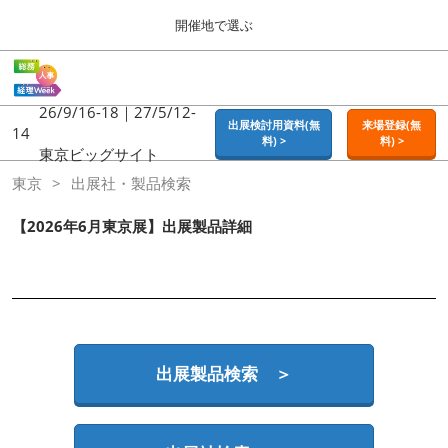
Press
ス
開催地で選ぶ
Escape
キ
to
ッ
close
ホーム
グ
プ
the
ロ
2026年09月16日
し
ー
26/9/16-18｜27/5/12-
menu.
東京ビッグサイト | Tokyo Big Sight
出展検討用資料(無
来場登録(無
バ
14
て
料) >
料) >
ル
東京ビッグサイト
進
ナ
東京
東京
出展社・製品検索
ビ
む
2026年09月16日
ゲ
東京ビッグサイト | Tokyo Big Sight
ー
【2026年6月東京展】出展製品詳細
シ
ョ
大阪
ン
2026年11月18日
を
インテックス大阪 / INTEX OSAKA
折
り
た
名古屋
た
出展製品検索 ＞
2027年07月21日
む
ポートメッセなごや / Port Messe Nagoya