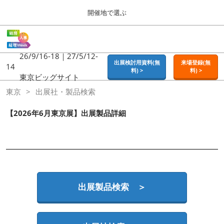
Press
ス
開催地で選ぶ
Escape
キ
to
ッ
close
ホーム
グ
プ
the
ロ
2026年09月16日
し
ー
26/9/16-18｜27/5/12-
menu.
東京ビッグサイト | Tokyo Big Sight
出展検討用資料(無
来場登録(無
バ
14
て
料) >
料) >
ル
東京ビッグサイト
進
ナ
東京
東京
出展社・製品検索
ビ
む
2026年09月16日
ゲ
東京ビッグサイト | Tokyo Big Sight
ー
【2026年6月東京展】出展製品詳細
シ
ョ
大阪
ン
2026年11月18日
を
インテックス大阪 / INTEX OSAKA
折
り
た
名古屋
た
出展製品検索 ＞
2027年07月21日
む
ポートメッセなごや / Port Messe Nagoya