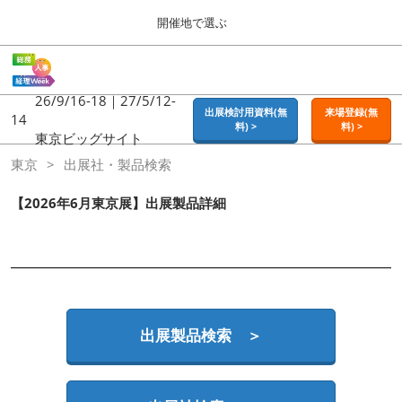
Press
ス
開催地で選ぶ
Escape
キ
to
ッ
close
ホーム
グ
プ
the
ロ
2026年09月16日
し
ー
26/9/16-18｜27/5/12-
menu.
東京ビッグサイト | Tokyo Big Sight
出展検討用資料(無
来場登録(無
バ
14
て
料) >
料) >
ル
東京ビッグサイト
進
ナ
東京
東京
出展社・製品検索
ビ
む
2026年09月16日
ゲ
東京ビッグサイト | Tokyo Big Sight
ー
【2026年6月東京展】出展製品詳細
シ
ョ
大阪
ン
2026年11月18日
を
インテックス大阪 / INTEX OSAKA
折
り
た
名古屋
た
出展製品検索 ＞
2027年07月21日
む
ポートメッセなごや / Port Messe Nagoya