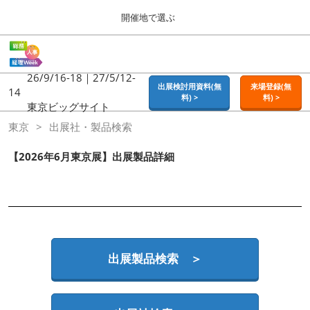
Press
ス
開催地で選ぶ
Escape
キ
to
ッ
close
ホーム
グ
プ
the
ロ
2026年09月16日
し
ー
26/9/16-18｜27/5/12-
menu.
東京ビッグサイト | Tokyo Big Sight
出展検討用資料(無
来場登録(無
バ
14
て
料) >
料) >
ル
東京ビッグサイト
進
ナ
東京
東京
出展社・製品検索
ビ
む
2026年09月16日
ゲ
東京ビッグサイト | Tokyo Big Sight
ー
【2026年6月東京展】出展製品詳細
シ
ョ
大阪
ン
2026年11月18日
を
インテックス大阪 / INTEX OSAKA
折
り
た
名古屋
た
出展製品検索 ＞
2027年07月21日
む
ポートメッセなごや / Port Messe Nagoya