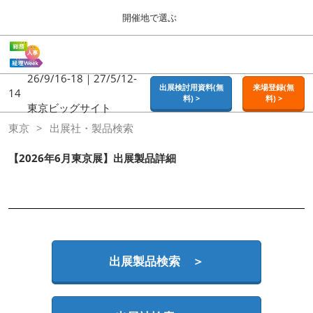
Press
ス
開催地で選ぶ
Escape
キ
to
ッ
close
ホーム
グ
プ
the
ロ
2026年09月16日
し
ー
26/9/16-18｜27/5/12-
menu.
東京ビッグサイト | Tokyo Big Sight
出展検討用資料(無
来場登録(無
バ
14
て
料) >
料) >
ル
東京ビッグサイト
進
ナ
東京
東京
出展社・製品検索
ビ
む
2026年09月16日
ゲ
東京ビッグサイト | Tokyo Big Sight
ー
【2026年6月東京展】出展製品詳細
シ
ョ
大阪
ン
2026年11月18日
を
インテックス大阪 / INTEX OSAKA
折
り
た
名古屋
た
出展製品検索 ＞
2027年07月21日
む
ポートメッセなごや / Port Messe Nagoya