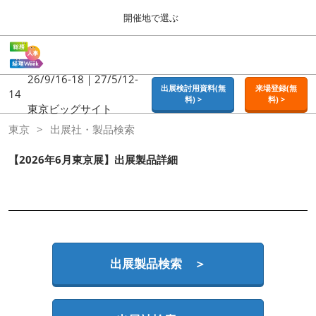
Press
ス
開催地で選ぶ
Escape
キ
to
ッ
close
ホーム
グ
プ
the
ロ
2026年09月16日
し
ー
26/9/16-18｜27/5/12-
menu.
東京ビッグサイト | Tokyo Big Sight
出展検討用資料(無
来場登録(無
バ
14
て
料) >
料) >
ル
東京ビッグサイト
進
ナ
東京
東京
出展社・製品検索
ビ
む
2026年09月16日
ゲ
東京ビッグサイト | Tokyo Big Sight
ー
【2026年6月東京展】出展製品詳細
シ
ョ
大阪
ン
2026年11月18日
を
インテックス大阪 / INTEX OSAKA
折
り
た
名古屋
た
出展製品検索 ＞
2027年07月21日
む
ポートメッセなごや / Port Messe Nagoya