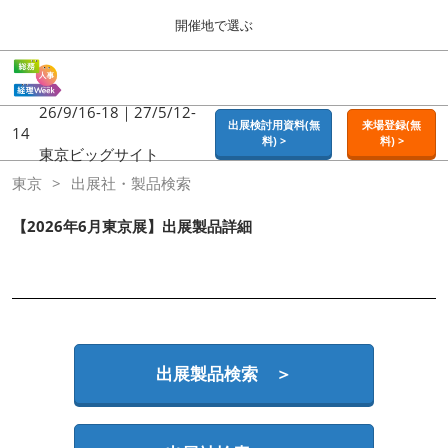
Press
ス
開催地で選ぶ
Escape
キ
to
ッ
close
ホーム
グ
プ
the
ロ
2026年09月16日
し
ー
26/9/16-18｜27/5/12-
menu.
東京ビッグサイト | Tokyo Big Sight
出展検討用資料(無
来場登録(無
バ
14
て
料) >
料) >
ル
東京ビッグサイト
進
ナ
東京
東京
出展社・製品検索
ビ
む
2026年09月16日
ゲ
東京ビッグサイト | Tokyo Big Sight
ー
【2026年6月東京展】出展製品詳細
シ
ョ
大阪
ン
2026年11月18日
を
インテックス大阪 / INTEX OSAKA
折
り
た
名古屋
た
出展製品検索 ＞
2027年07月21日
む
ポートメッセなごや / Port Messe Nagoya