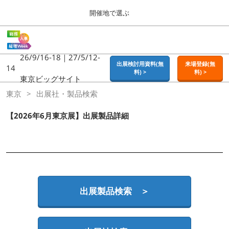
Press
ス
開催地で選ぶ
Escape
キ
to
ッ
close
ホーム
グ
プ
the
ロ
2026年09月16日
し
ー
26/9/16-18｜27/5/12-
menu.
東京ビッグサイト | Tokyo Big Sight
出展検討用資料(無
来場登録(無
バ
14
て
料) >
料) >
ル
東京ビッグサイト
進
ナ
東京
東京
出展社・製品検索
ビ
む
2026年09月16日
ゲ
東京ビッグサイト | Tokyo Big Sight
ー
【2026年6月東京展】出展製品詳細
シ
ョ
大阪
ン
2026年11月18日
を
インテックス大阪 / INTEX OSAKA
折
り
た
名古屋
た
出展製品検索 ＞
2027年07月21日
む
ポートメッセなごや / Port Messe Nagoya