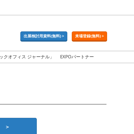
出展検討用資料(無料) >
来場登録(無料) >
ックオフィス ジャーナル」
EXPOパートナー
 ＞