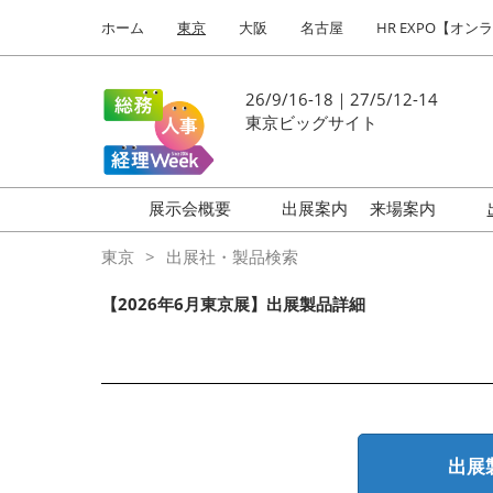
Press
ス
ホーム
東京
大阪
名古屋
HR EXPO【オン
Escape
キ
to
ッ
close
プ
26/9/16-18｜27/5/12-14
the
し
東京ビッグサイト
menu.
て
進
む
展示会概要
出展案内
来場案内
働き方改革 EXPO
はじめての
東京
出展社・製品検索
HR EXPO
【2026年6月東京展】出展製品詳細
福利厚生 EXPO
健康経営 EXPO
会計・財務 EXPO
総務サービス EXPO
出展
オフィス防災 EXPO