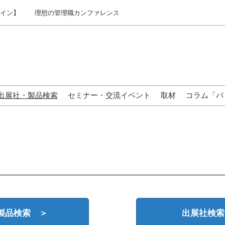
ライン】
理想の管理職カンファレンス
出展社・製品検索
セミナー・交流イベント
取材
コラム「バ
来場の方へ
製品検索 ＞
出展社検索