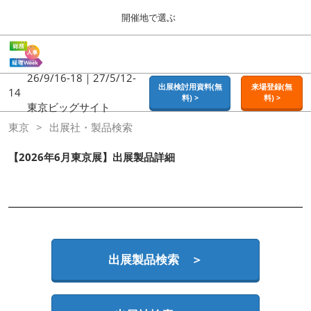
Press
ス
開催地で選ぶ
Escape
キ
to
ッ
close
ホーム
グ
プ
the
ロ
2026年09月16日
し
ー
26/9/16-18｜27/5/12-
menu.
東京ビッグサイト | Tokyo Big Sight
出展検討用資料(無
来場登録(無
バ
14
て
料) >
料) >
ル
東京ビッグサイト
進
ナ
東京
東京
出展社・製品検索
ビ
む
2026年09月16日
ゲ
東京ビッグサイト | Tokyo Big Sight
ー
【2026年6月東京展】出展製品詳細
シ
ョ
大阪
ン
2026年11月18日
を
インテックス大阪 / INTEX OSAKA
折
り
た
名古屋
た
出展製品検索 ＞
2027年07月21日
む
ポートメッセなごや / Port Messe Nagoya