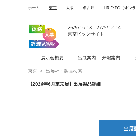
Press
ス
ホーム
東京
大阪
名古屋
HR EXPO【オン
Escape
キ
to
ッ
close
プ
26/9/16-18｜27/5/12-14
the
し
東京ビッグサイト
menu.
て
進
む
展示会概要
出展案内
来場案内
働き方改革 EXPO
はじめての
東京
出展社・製品検索
HR EXPO
【2026年6月東京展】出展製品詳細
福利厚生 EXPO
健康経営 EXPO
会計・財務 EXPO
総務サービス EXPO
出展
オフィス防災 EXPO