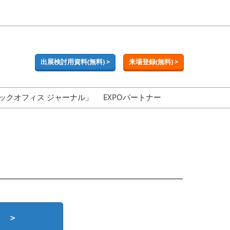
出展検討用資料(無料) >
来場登録(無料) >
ックオフィス ジャーナル」
EXPOパートナー
 ＞