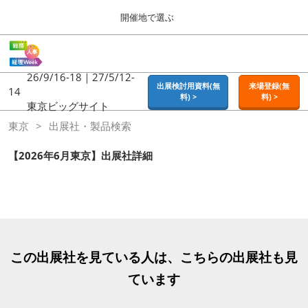
Press
ス
開催地で選ぶ
Escape
キ
to
ッ
close
ホーム
グ
プ
the
ロ
2026年09月16日
し
ー
26/9/16-18｜27/5/12-
menu.
東京ビッグサイト | Tokyo Big Sight
出展検討用資料(無
来場登録(無
バ
14
て
料) >
料) >
ル
東京ビッグサイト
進
ナ
東京
東京
出展社・製品検索
ビ
む
2026年09月16日
ゲ
東京ビッグサイト | Tokyo Big Sight
ー
【2026年6月東京】出展社詳細
シ
ョ
大阪
ン
2026年11月18日
を
インテックス大阪 / INTEX OSAKA
折
り
た
名古屋
た
この出展社を見ている人は、こちらの出展社も見
2027年07月21日
む
ポートメッセなごや / Port Messe Nagoya
ています