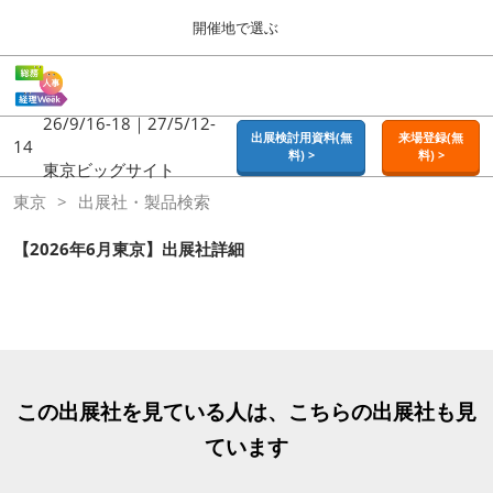
Press
ス
開催地で選ぶ
Escape
キ
to
ッ
close
ホーム
グ
プ
the
ロ
2026年09月16日
し
ー
26/9/16-18｜27/5/12-
menu.
東京ビッグサイト | Tokyo Big Sight
出展検討用資料(無
来場登録(無
バ
14
て
料) >
料) >
ル
東京ビッグサイト
進
ナ
東京
東京
出展社・製品検索
ビ
む
2026年09月16日
ゲ
東京ビッグサイト | Tokyo Big Sight
ー
【2026年6月東京】出展社詳細
シ
ョ
大阪
ン
2026年11月18日
を
インテックス大阪 / INTEX OSAKA
折
り
た
名古屋
た
この出展社を見ている人は、こちらの出展社も見
2027年07月21日
む
ポートメッセなごや / Port Messe Nagoya
ています