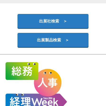
HR EXPO【オンライン】
オンライン / online
出展社検索 ＞
理想の管理職カンファレンス
2026年06月17日
東京ビッグサイト | Tokyo Big Sight
出展製品検索 ＞