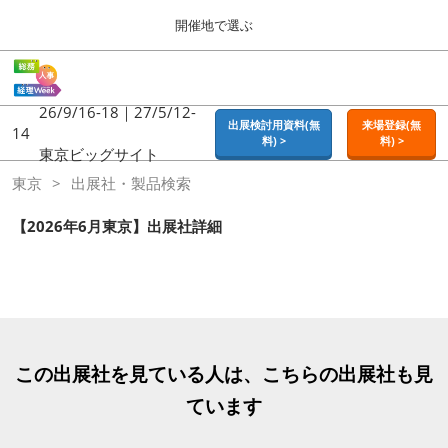
Press
ス
開催地で選ぶ
Escape
キ
to
ッ
close
ホーム
グ
プ
the
ロ
2026年09月16日
し
ー
26/9/16-18｜27/5/12-
menu.
東京ビッグサイト | Tokyo Big Sight
出展検討用資料(無
来場登録(無
バ
14
て
料) >
料) >
ル
東京ビッグサイト
進
ナ
東京
東京
出展社・製品検索
ビ
む
2026年09月16日
ゲ
東京ビッグサイト | Tokyo Big Sight
ー
【2026年6月東京】出展社詳細
シ
ョ
大阪
ン
2026年11月18日
を
インテックス大阪 / INTEX OSAKA
折
り
た
名古屋
た
この出展社を見ている人は、こちらの出展社も見
2027年07月21日
む
ポートメッセなごや / Port Messe Nagoya
ています