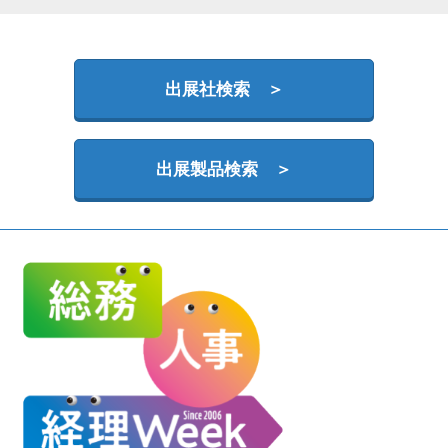
HR EXPO【オンライン】
オンライン / online
出展社検索 ＞
理想の管理職カンファレンス
2026年09月16日
東京ビッグサイト | Tokyo Big Sight
出展製品検索 ＞