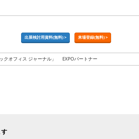
出展検討用資料(無料) >
来場登録(無料) >
ックオフィス ジャーナル」
EXPOパートナー
ます