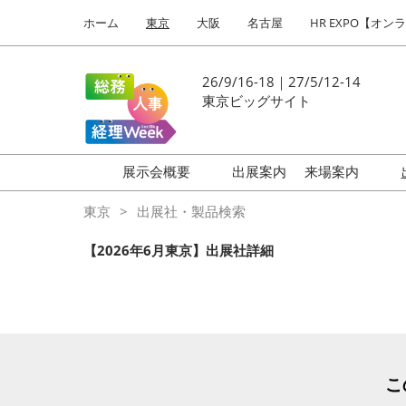
Press
ス
ホーム
東京
大阪
名古屋
HR EXPO【オン
Escape
キ
to
ッ
close
プ
26/9/16-18｜27/5/12-14
the
し
東京ビッグサイト
menu.
て
進
む
展示会概要
出展案内
来場案内
働き方改革 EXPO
はじめての
東京
出展社・製品検索
HR EXPO
【2026年6月東京】出展社詳細
福利厚生 EXPO
健康経営 EXPO
会計・財務 EXPO
総務サービス EXPO
こ
オフィス防災 EXPO