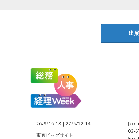
法務・コンプライアンス
EXPO
ワークプレイス改革EXPO
出
【9月より】バックオフィス
AIエージェント EXPO
【9月】展示会概要
26/9/16-18｜27/5/12-14
[emai
03-6
東京ビッグサイト
Fax: