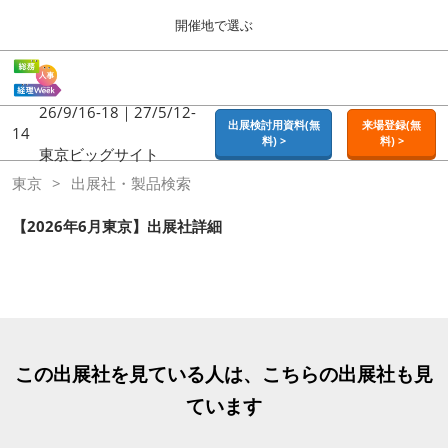
Press
ス
開催地で選ぶ
Escape
キ
to
ッ
close
ホーム
グ
プ
the
ロ
2026年09月16日
し
ー
26/9/16-18｜27/5/12-
menu.
東京ビッグサイト | Tokyo Big Sight
出展検討用資料(無
来場登録(無
バ
14
て
料) >
料) >
ル
東京ビッグサイト
進
ナ
東京
東京
出展社・製品検索
ビ
む
2026年09月16日
ゲ
東京ビッグサイト | Tokyo Big Sight
ー
【2026年6月東京】出展社詳細
シ
ョ
大阪
ン
2026年11月18日
を
インテックス大阪 / INTEX OSAKA
折
り
た
名古屋
た
この出展社を見ている人は、こちらの出展社も見
2027年07月21日
む
ポートメッセなごや / Port Messe Nagoya
ています