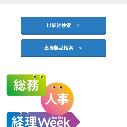
HR EXPO【オンライン】
オンライン / online
出展社検索 ＞
理想の管理職カンファレンス
2026年09月16日
東京ビッグサイト | Tokyo Big Sight
出展製品検索 ＞