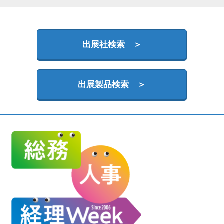
HR EXPO【オンライン】
オンライン / online
出展社検索 ＞
理想の管理職カンファレンス
2026年09月16日
東京ビッグサイト | Tokyo Big Sight
出展製品検索 ＞