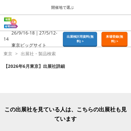
Press
ス
開催地で選ぶ
Escape
キ
to
ッ
close
ホーム
グ
プ
the
ロ
2026年09月16日
し
ー
26/9/16-18｜27/5/12-
menu.
東京ビッグサイト | Tokyo Big Sight
出展検討用資料(無
来場登録(無
バ
14
て
料) >
料) >
ル
東京ビッグサイト
進
ナ
東京
東京
出展社・製品検索
ビ
む
2026年09月16日
ゲ
東京ビッグサイト | Tokyo Big Sight
ー
【2026年6月東京】出展社詳細
シ
ョ
大阪
ン
2026年11月18日
を
インテックス大阪 / INTEX OSAKA
折
り
た
名古屋
た
この出展社を見ている人は、こちらの出展社も見
2027年07月21日
む
ポートメッセなごや / Port Messe Nagoya
ています