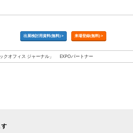
出展検討用資料(無料) >
来場登録(無料) >
ックオフィス ジャーナル」
EXPOパートナー
ます