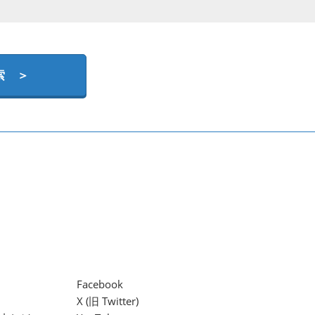
索 ＞
Facebook
X (旧 Twitter)