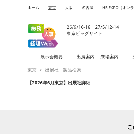
Press
ス
ホーム
東京
大阪
名古屋
HR EXPO【オン
Escape
キ
to
ッ
close
プ
26/9/16-18｜27/5/12-14
the
し
東京ビッグサイト
menu.
て
進
む
展示会概要
出展案内
来場案内
働き方改革 EXPO
はじめての
東京
出展社・製品検索
HR EXPO
【2026年6月東京】出展社詳細
福利厚生 EXPO
健康経営 EXPO
会計・財務 EXPO
総務サービス EXPO
こ
オフィス防災 EXPO