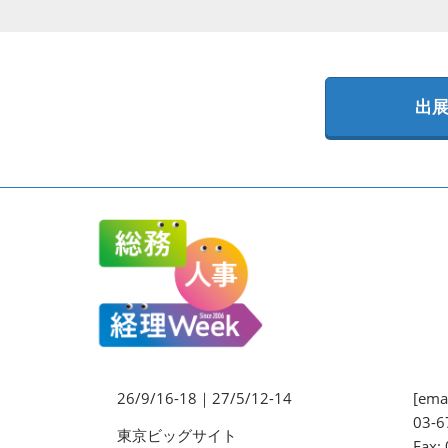
法務・コンプライアンス
EXPO
ワークプレイス改革EXPO
出
【9月より】バックオフィス
AIエージェント EXPO
【9月】展示会概要
26/9/16-18｜27/5/12-14
[emai
03-6
東京ビッグサイト
Fax: