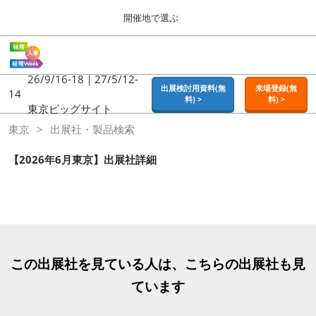
Press
ス
開催地で選ぶ
Escape
キ
to
ッ
close
ホーム
グ
プ
the
ロ
2026年09月16日
し
ー
26/9/16-18｜27/5/12-
menu.
東京ビッグサイト | Tokyo Big Sight
出展検討用資料(無
来場登録(無
バ
14
て
料) >
料) >
ル
東京ビッグサイト
進
ナ
東京
東京
出展社・製品検索
ビ
む
2026年09月16日
ゲ
東京ビッグサイト | Tokyo Big Sight
ー
【2026年6月東京】出展社詳細
シ
ョ
大阪
ン
2026年11月18日
を
インテックス大阪 / INTEX OSAKA
折
り
た
名古屋
た
この出展社を見ている人は、こちらの出展社も見
2027年07月21日
む
ポートメッセなごや / Port Messe Nagoya
ています