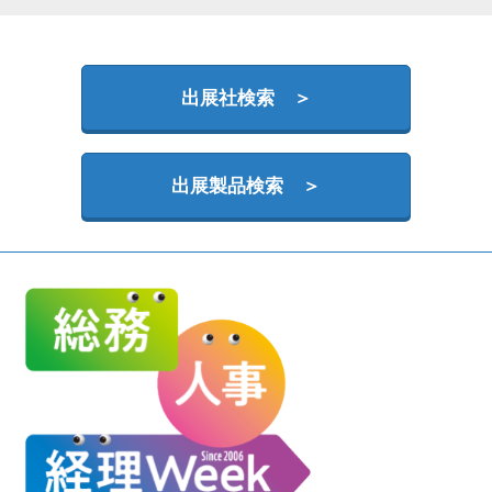
HR EXPO【オンライン】
オンライン / online
出展社検索 ＞
理想の管理職カンファレンス
2026年09月16日
東京ビッグサイト | Tokyo Big Sight
出展製品検索 ＞