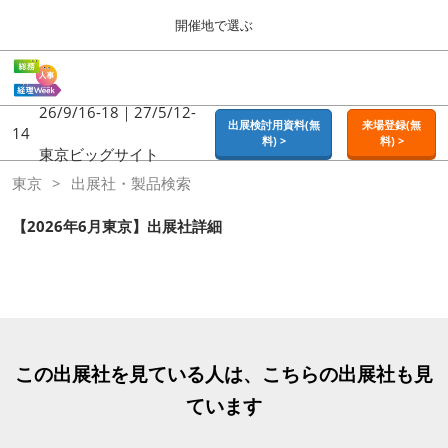
Press
ス
開催地で選ぶ
Escape
キ
to
ッ
close
ホーム
グ
プ
the
ロ
2026年09月16日
し
ー
26/9/16-18｜27/5/12-
menu.
東京ビッグサイト | Tokyo Big Sight
出展検討用資料(無
来場登録(無
バ
14
て
料) >
料) >
ル
東京ビッグサイト
進
ナ
東京
東京
出展社・製品検索
ビ
む
2026年09月16日
ゲ
東京ビッグサイト | Tokyo Big Sight
ー
【2026年6月東京】出展社詳細
シ
ョ
大阪
ン
2026年11月18日
を
インテックス大阪 / INTEX OSAKA
折
り
た
名古屋
た
この出展社を見ている人は、こちらの出展社も見
2027年07月21日
む
ポートメッセなごや / Port Messe Nagoya
ています