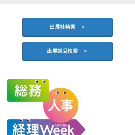
HR EXPO【オンライン】
オンライン / online
出展社検索 ＞
理想の管理職カンファレンス
2026年09月16日
東京ビッグサイト | Tokyo Big Sight
出展製品検索 ＞