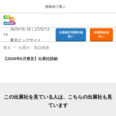
Press
ス
開催地で選ぶ
Escape
キ
to
ッ
close
ホーム
グ
プ
the
ロ
2026年09月16日
し
ー
26/9/16-18｜27/5/12-
menu.
東京ビッグサイト | Tokyo Big Sight
出展検討用資料(無
来場登録(無
バ
14
て
料) >
料) >
ル
東京ビッグサイト
進
ナ
東京
東京
出展社・製品検索
ビ
む
2026年09月16日
ゲ
東京ビッグサイト | Tokyo Big Sight
ー
【2026年6月東京】出展社詳細
シ
ョ
大阪
ン
2026年11月18日
を
インテックス大阪 / INTEX OSAKA
折
り
た
名古屋
た
この出展社を見ている人は、こちらの出展社も見
2027年07月21日
む
ポートメッセなごや / Port Messe Nagoya
ています