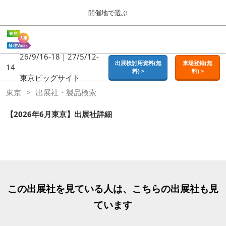
Press
ス
開催地で選ぶ
Escape
キ
to
ッ
close
ホーム
グ
プ
the
ロ
2026年09月16日
し
ー
26/9/16-18｜27/5/12-
menu.
東京ビッグサイト | Tokyo Big Sight
出展検討用資料(無
来場登録(無
バ
14
て
料) >
料) >
ル
東京ビッグサイト
進
ナ
東京
東京
出展社・製品検索
ビ
む
2026年09月16日
ゲ
東京ビッグサイト | Tokyo Big Sight
ー
【2026年6月東京】出展社詳細
シ
ョ
大阪
ン
2026年11月18日
を
インテックス大阪 / INTEX OSAKA
折
り
た
名古屋
た
この出展社を見ている人は、こちらの出展社も見
2027年07月21日
む
ポートメッセなごや / Port Messe Nagoya
ています