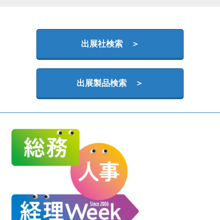
HR EXPO【オンライン】
オンライン / online
出展社検索 ＞
理想の管理職カンファレンス
2026年09月16日
東京ビッグサイト | Tokyo Big Sight
出展製品検索 ＞