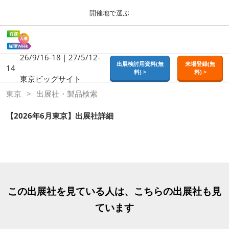
Press
ス
開催地で選ぶ
Escape
キ
to
ッ
close
ホーム
グ
プ
the
ロ
2026年09月16日
し
ー
26/9/16-18｜27/5/12-
menu.
東京ビッグサイト | Tokyo Big Sight
出展検討用資料(無
来場登録(無
バ
14
て
料) >
料) >
ル
東京ビッグサイト
進
ナ
東京
東京
出展社・製品検索
ビ
む
2026年09月16日
ゲ
東京ビッグサイト | Tokyo Big Sight
ー
【2026年6月東京】出展社詳細
シ
ョ
大阪
ン
2026年11月18日
を
インテックス大阪 / INTEX OSAKA
折
り
た
名古屋
た
この出展社を見ている人は、こちらの出展社も見
2027年07月21日
む
ポートメッセなごや / Port Messe Nagoya
ています