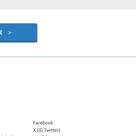
索 ＞
Facebook
X (旧 Twitter)