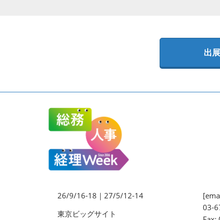
法務・コンプライアンス
EXPO
ワークプレイス改革EXPO
出
【9月より】バックオフィス
AIエージェント EXPO
【9月】展示会概要
26/9/16-18｜27/5/12-14
[emai
03-6
東京ビッグサイト
Fax: