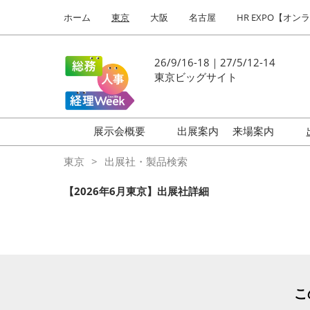
Press
ス
ホーム
東京
大阪
名古屋
HR EXPO【オン
Escape
キ
to
ッ
close
プ
26/9/16-18｜27/5/12-14
the
し
東京ビッグサイト
menu.
て
進
む
展示会概要
出展案内
来場案内
働き方改革 EXPO
はじめての
東京
出展社・製品検索
HR EXPO
【2026年6月東京】出展社詳細
福利厚生 EXPO
健康経営 EXPO
会計・財務 EXPO
総務サービス EXPO
こ
オフィス防災 EXPO