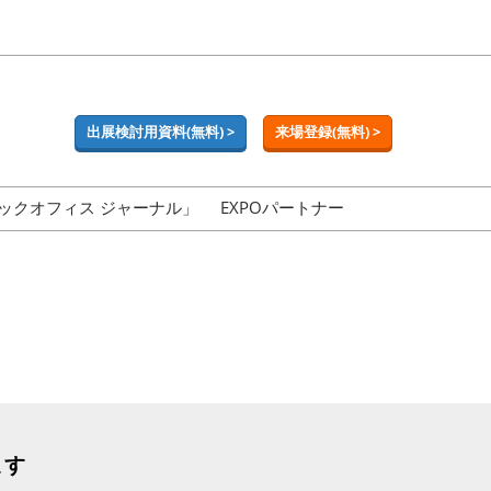
出展検討用資料(無料) >
来場登録(無料) >
ックオフィス ジャーナル」
EXPOパートナー
ます