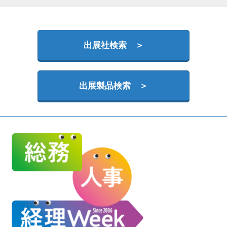
HR EXPO【オンライン】
オンライン / online
出展社検索 ＞
理想の管理職カンファレンス
2026年09月16日
東京ビッグサイト | Tokyo Big Sight
出展製品検索 ＞