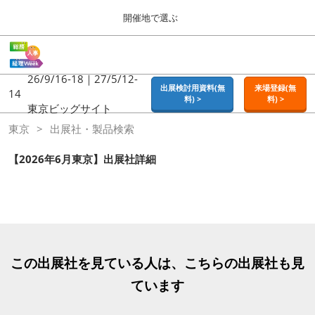
Press
ス
開催地で選ぶ
Escape
キ
to
ッ
close
ホーム
グ
プ
the
ロ
2026年09月16日
し
ー
26/9/16-18｜27/5/12-
menu.
東京ビッグサイト | Tokyo Big Sight
出展検討用資料(無
来場登録(無
バ
14
て
料) >
料) >
ル
東京ビッグサイト
進
ナ
東京
東京
出展社・製品検索
ビ
む
2026年09月16日
ゲ
東京ビッグサイト | Tokyo Big Sight
ー
【2026年6月東京】出展社詳細
シ
ョ
大阪
ン
2026年11月18日
を
インテックス大阪 / INTEX OSAKA
折
り
た
名古屋
た
この出展社を見ている人は、こちらの出展社も見
2027年07月21日
む
ポートメッセなごや / Port Messe Nagoya
ています