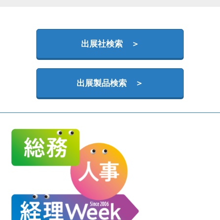
HR EXPO【オンライン】
オンライン / online
出展社検索 ＞
理想の管理職カンファレンス
2026年09月16日
東京ビッグサイト | Tokyo Big Sight
出展製品検索 ＞