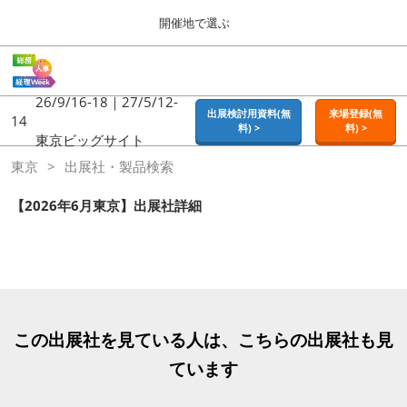
Press
ス
開催地で選ぶ
Escape
キ
to
ッ
close
ホーム
グ
プ
the
ロ
2026年09月16日
し
ー
26/9/16-18｜27/5/12-
menu.
東京ビッグサイト | Tokyo Big Sight
出展検討用資料(無
来場登録(無
バ
14
て
料) >
料) >
ル
東京ビッグサイト
進
ナ
東京
東京
出展社・製品検索
ビ
む
2026年09月16日
ゲ
東京ビッグサイト | Tokyo Big Sight
ー
【2026年6月東京】出展社詳細
シ
ョ
大阪
ン
2026年11月18日
を
インテックス大阪 / INTEX OSAKA
折
り
た
名古屋
た
この出展社を見ている人は、こちらの出展社も見
2027年07月21日
む
ポートメッセなごや / Port Messe Nagoya
ています