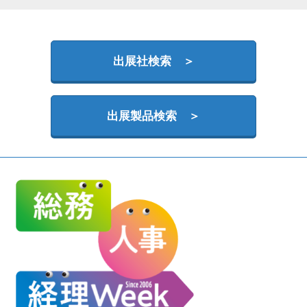
HR EXPO【オンライン】
オンライン / online
出展社検索 ＞
理想の管理職カンファレンス
2026年09月16日
東京ビッグサイト | Tokyo Big Sight
出展製品検索 ＞