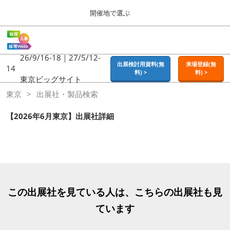
Press
ス
開催地で選ぶ
Escape
キ
to
ッ
close
ホーム
グ
プ
the
ロ
2026年09月16日
し
ー
26/9/16-18｜27/5/12-
menu.
東京ビッグサイト | Tokyo Big Sight
出展検討用資料(無
来場登録(無
バ
14
て
料) >
料) >
ル
東京ビッグサイト
進
ナ
東京
東京
出展社・製品検索
ビ
む
2026年09月16日
ゲ
東京ビッグサイト | Tokyo Big Sight
ー
【2026年6月東京】出展社詳細
シ
ョ
大阪
ン
2026年11月18日
を
インテックス大阪 / INTEX OSAKA
折
り
た
名古屋
た
この出展社を見ている人は、こちらの出展社も見
2027年07月21日
む
ポートメッセなごや / Port Messe Nagoya
ています