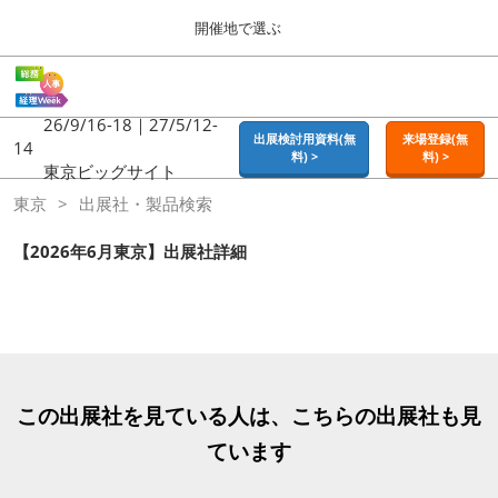
Press
ス
開催地で選ぶ
Escape
キ
to
ッ
close
ホーム
グ
プ
the
ロ
2026年09月16日
し
ー
26/9/16-18｜27/5/12-
menu.
東京ビッグサイト | Tokyo Big Sight
出展検討用資料(無
来場登録(無
バ
14
て
料) >
料) >
ル
東京ビッグサイト
進
ナ
東京
東京
出展社・製品検索
ビ
む
2026年09月16日
ゲ
東京ビッグサイト | Tokyo Big Sight
ー
【2026年6月東京】出展社詳細
シ
ョ
大阪
ン
2026年11月18日
を
インテックス大阪 / INTEX OSAKA
折
り
た
名古屋
た
この出展社を見ている人は、こちらの出展社も見
2027年07月21日
む
ポートメッセなごや / Port Messe Nagoya
ています