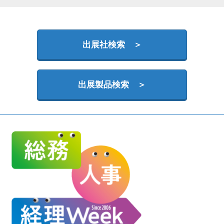
HR EXPO【オンライン】
オンライン / online
出展社検索 ＞
理想の管理職カンファレンス
2026年09月16日
東京ビッグサイト | Tokyo Big Sight
出展製品検索 ＞