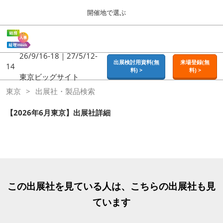
Press
ス
開催地で選ぶ
Escape
キ
to
ッ
close
ホーム
グ
プ
the
ロ
2026年09月16日
し
ー
26/9/16-18｜27/5/12-
menu.
東京ビッグサイト | Tokyo Big Sight
出展検討用資料(無
来場登録(無
バ
14
て
料) >
料) >
ル
東京ビッグサイト
進
ナ
東京
東京
出展社・製品検索
ビ
む
2026年09月16日
ゲ
東京ビッグサイト | Tokyo Big Sight
ー
【2026年6月東京】出展社詳細
シ
ョ
大阪
ン
2026年11月18日
を
インテックス大阪 / INTEX OSAKA
折
り
た
名古屋
た
この出展社を見ている人は、こちらの出展社も見
2027年07月21日
む
ポートメッセなごや / Port Messe Nagoya
ています