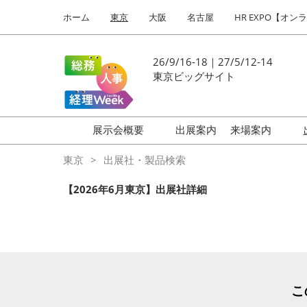
Press
ス
ホーム
東京
大阪
名古屋
HR EXPO【オン
Escape
キ
to
ッ
close
プ
26/9/16-18｜27/5/12-14
the
し
東京ビッグサイト
menu.
て
進
む
展示会概要
出展案内
来場案内
働き方改革 EXPO
はじめての
東京
出展社・製品検索
HR EXPO
【2026年6月東京】出展社詳細
福利厚生 EXPO
健康経営 EXPO
会計・財務 EXPO
総務サービス EXPO
こ
オフィス防災 EXPO