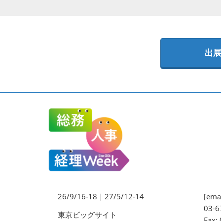
法務・コンプライアンス
EXPO
ワークプレイス改革EXPO
出
【9月より】バックオフィス
AIエージェント EXPO
【9月】展示会概要
26/9/16-18｜27/5/12-14
[emai
03-6
東京ビッグサイト
Fax: