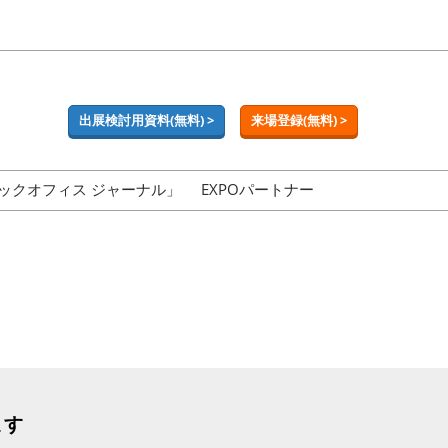
出展検討用資料(無料) >
来場登録(無料) >
ックオフィス ジャーナル」
EXPOパートナー
ます