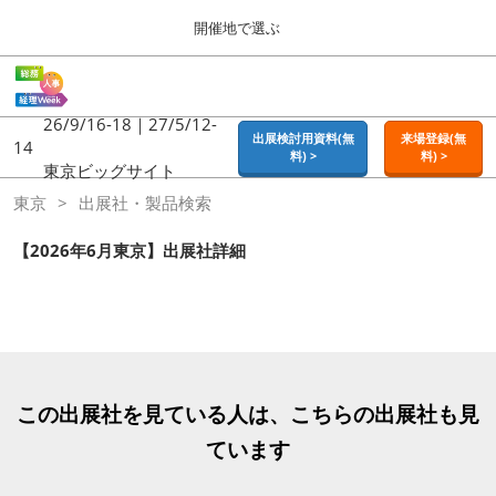
Press
ス
開催地で選ぶ
Escape
キ
to
ッ
close
ホーム
グ
プ
the
ロ
2026年09月16日
し
ー
26/9/16-18｜27/5/12-
menu.
東京ビッグサイト | Tokyo Big Sight
出展検討用資料(無
来場登録(無
バ
14
て
料) >
料) >
ル
東京ビッグサイト
進
ナ
東京
東京
出展社・製品検索
ビ
む
2026年09月16日
ゲ
東京ビッグサイト | Tokyo Big Sight
ー
【2026年6月東京】出展社詳細
シ
ョ
大阪
ン
2026年11月18日
を
インテックス大阪 / INTEX OSAKA
折
り
た
名古屋
た
この出展社を見ている人は、こちらの出展社も見
2027年07月21日
む
ポートメッセなごや / Port Messe Nagoya
ています