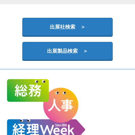
HR EXPO【オンライン】
オンライン / online
出展社検索 ＞
理想の管理職カンファレンス
2026年09月16日
東京ビッグサイト | Tokyo Big Sight
出展製品検索 ＞